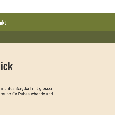
akt
lick
armantes Bergdorf mit grossem
eheimtipp für Ruhesuchende und